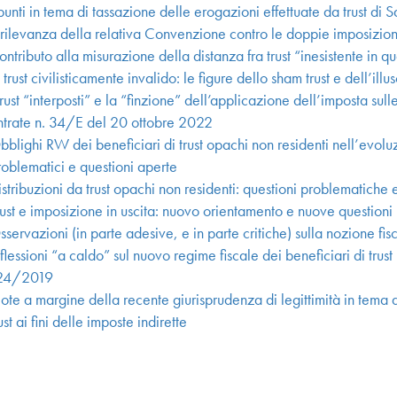
unti in tema di tassazione delle erogazioni effettuate da trust di S
 rilevanza della relativa Convenzione contro le doppie imposizion
ntributo alla misurazione della distanza fra trust “inesistente in qu
 trust civilisticamente invalido: le figure dello sham trust e dell’illus
trust “interposti” e la “finzione” dell’applicazione dell’imposta sul
ntrate n. 34/E del 20 ottobre 2022
blighi RW dei beneficiari di trust opachi non residenti nell’evoluz
roblematici e questioni aperte
stribuzioni da trust opachi non residenti: questioni problematiche e 
rust e imposizione in uscita: nuovo orientamento e nuove questioni
servazioni (in parte adesive, e in parte critiche) sulla nozione fisc
flessioni “a caldo” sul nuovo regime fiscale dei beneficiari di trust 
24/2019
te a margine della recente giurisprudenza di legittimità in tema d’i
ust ai fini delle imposte indirette