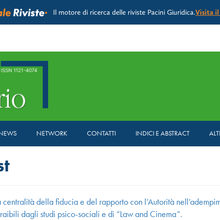
Il motore di ricerca delle riviste Pacini Giuridica.
Visita i
NEWS
NETWORK
CONTATTI
INDICI E ABSTRACT
ALT
st
 centralità della fiducia e del rapporto con l’Autorità nell’adempim
traibili dagli studi psico-sociali e di “Law and Cinema”.