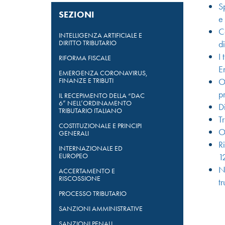
Sp
SEZIONI
e
Co
INTELLIGENZA ARTIFICIALE E
DIRITTO TRIBUTARIO
di
I 
RIFORMA FISCALE
E
EMERGENZA CORONAVIRUS,
FINANZE E TRIBUTI
Ob
p
IL RECEPIMENTO DELLA “DAC
6” NELL’ORDINAMENTO
Di
TRIBUTARIO ITALIANO
T
COSTITUZIONALE E PRINCIPI
Os
GENERALI
Ri
INTERNAZIONALE ED
EUROPEO
1
No
ACCERTAMENTO E
RISCOSSIONE
tr
PROCESSO TRIBUTARIO
SANZIONI AMMINISTRATIVE
SANZIONI PENALI