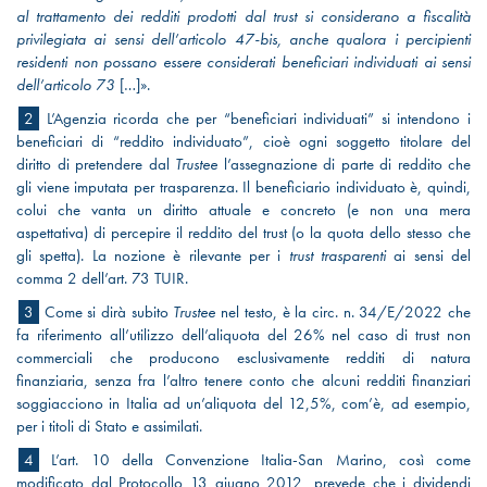
al trattamento dei redditi prodotti dal trust si considerano a fiscalità
privilegiata ai sensi dell’articolo 47-bis, anche qualora i percipienti
residenti non possano essere considerati beneficiari individuati ai sensi
dell’articolo 73
[…]».
2
L’Agenzia ricorda che per “beneficiari individuati” si intendono i
beneficiari di “reddito individuato”, cioè ogni soggetto titolare del
diritto di pretendere dal
Trustee
l’assegnazione di parte di reddito che
gli viene imputata per trasparenza. Il beneficiario individuato è, quindi,
colui che vanta un diritto attuale e concreto (e non una mera
aspettativa) di percepire il reddito del trust (o la quota dello stesso che
gli spetta). La nozione è rilevante per i
trust trasparenti
ai sensi del
comma 2 dell’art. 73 TUIR.
3
Come si dirà subito
Trustee
nel testo, è la circ. n. 34/E/2022 che
fa riferimento all’utilizzo dell’aliquota del 26% nel caso di trust non
commerciali che producono esclusivamente redditi di natura
finanziaria, senza fra l’altro tenere conto che alcuni redditi finanziari
soggiacciono in Italia ad un’aliquota del 12,5%, com’è, ad esempio,
per i titoli di Stato e assimilati.
4
L’art. 10 della Convenzione Italia-San Marino, così come
modificato dal Protocollo 13 giugno 2012, prevede che i dividendi