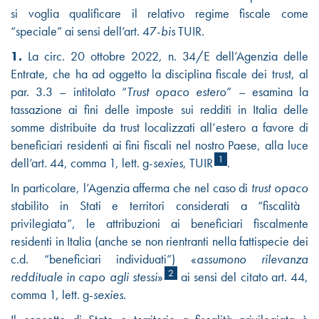
si voglia qualificare il relativo regime fiscale come
“speciale” ai sensi dell’art. 47-
bis
TUIR.
1.
La circ. 20 ottobre 2022, n. 34/E dell’Agenzia delle
Entrate, che ha ad oggetto la disciplina fiscale dei trust, al
par. 3.3 – intitolato “
Trust opaco estero
”
– esamina la
tassazione ai fini delle imposte sui redditi in Italia delle
somme distribuite da trust localizzati all’estero a favore di
beneficiari residenti ai fini fiscali nel nostro Paese, alla luce
1
dell’art. 44, comma 1, lett. g-
sexies
, TUIR
.
In particolare, l’Agenzia afferma che nel caso di
trust opaco
stabilito in Stati e territori considerati a “fiscalità
privilegiata”, le attribuzioni ai beneficiari fiscalmente
residenti in Italia (anche se non rientranti nella fattispecie dei
c.d. “beneficiari individuati”) «
assumono rilevanza
2
reddituale in capo agli stessi
»
ai sensi del citato art. 44,
comma 1, lett. g-
sexies
.