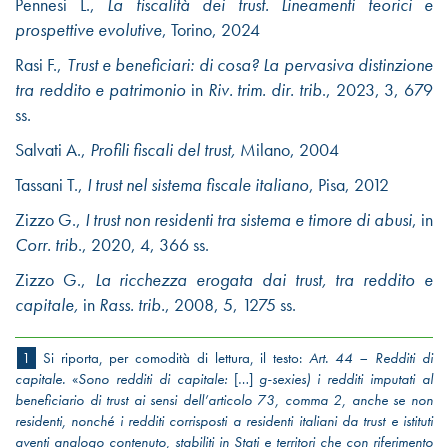
Pennesi L.,
La fiscalità dei trust. Lineamenti teorici e
prospettive evolutive
, Torino, 2024
Rasi F.
,
Trust e beneficiari: di cosa? La pervasiva distinzione
tra reddito e patrimonio
in
Riv. trim. dir. trib
., 2023, 3, 679
ss.
Salvati A.
,
Profili fiscali del trust,
Milano, 2004
Tassani T.
,
I trust nel sistema fiscale italiano
, Pisa, 2012
Zizzo G
.,
I trust non residenti tra sistema e timore di abusi
, in
Corr. trib
., 2020, 4, 366 ss.
Zizzo G.,
La ricchezza erogata dai trust, tra reddito e
capitale,
in
Rass. trib.
, 2008, 5, 1275 ss.
1
Si riporta, per comodità di lettura, il testo:
Art. 44 – Redditi di
capitale.
«
Sono redditi di capitale:
[…]
g-sexies) i redditi imputati al
beneficiario di trust ai sensi dell’articolo 73, comma 2, anche se non
residenti, nonché i redditi corrisposti a residenti italiani da trust e istituti
aventi analogo contenuto, stabiliti in Stati e territori che con riferimento