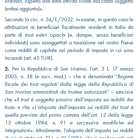
ordinari, rispetto alle altre attività svolte dal citato soggetto
(enfasi aggiunta)».
Secondo la
circ. n. 34/E/2022, in esame,
in questo caso
le
attribuzioni ai beneficiari fiscalmente residenti in Italia da
parte di
trust esteri opachi
(e, dunque, senza beneficiari
individuati) sono assoggettati a tassazione nel nostro Paese
come redditi di capitale nel periodo di imposta in cui sono
incassati (art. 45 TUIR).
2.
Per la Repubblica di San Marino, l’art. 3 L. 17 marzo
2005, n. 38 (e succ. mod.) – che è denominata “
Regime
fiscale dei trust regolati dalla legge della Repubblica di
San Marino amministrati da trustee autorizzati
” – sancisce
che «
Il trust è soggetto passivo dell’imposta sui redditi dei
trust
» e che «
L’aliquota dell’imposta sui redditi del trust è
quella prevista dal primo comma dell’art. 12 della legge
13 ottobre 1984, n. 91 e successive modifiche ed
integrazioni»
. Attualmente, l’aliquota dell’imposta sui redditi
di cui al citato art. 12 L. n. 91/1984, che si applica agli enti