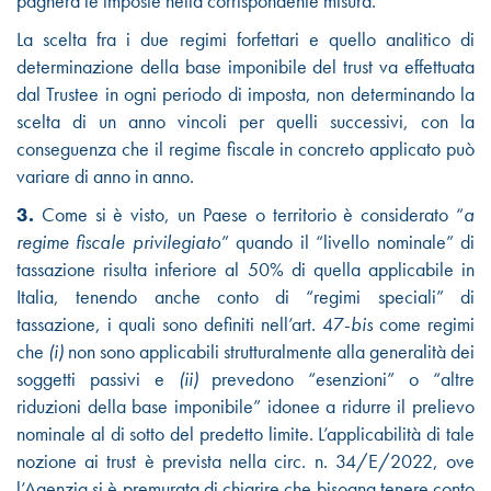
pagherà le imposte nella corrispondente misura.
La scelta fra i due regimi forfettari e quello analitico di
determinazione della base imponibile del trust va effettuata
dal Trustee in ogni periodo di imposta, non determinando la
scelta di un anno vincoli per quelli successivi, con la
conseguenza che il regime fiscale in concreto applicato può
variare di anno in anno.
3.
Come si è visto, un Paese o territorio è considerato “
a
regime fiscale privilegiato
” quando il “livello nominale” di
tassazione risulta inferiore al 50% di quella applicabile in
Italia, tenendo anche conto di “regimi speciali” di
tassazione, i quali sono definiti nell’art. 47-
bis
come regimi
che
(i)
non sono applicabili strutturalmente alla generalità dei
soggetti passivi e
(ii)
prevedono
“esenzioni” o “altre
riduzioni della base imponibile” idonee a ridurre il prelievo
nominale al di sotto del predetto limite. L’applicabilità di tale
nozione ai trust è prevista nella
circ. n. 34/E/2022, ove
l’Agenzia si è premurata di chiarire che bisogna tenere conto