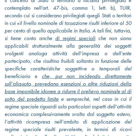
Il concetto di Stato o territorio a fiscalità privilegiata è
contemplato nell’art. 47-
bis
, comma 1, lett. b), TUIR,
secondo cui si considerano privilegiati quegli Stati o territori
in cui «
il livello nominale di tassazione risulti inferiore al 50
per cento di quello applicabile in Italia. A tali fini, tuttavia,
si tiene conto anche
di regimi speciali
che non siano
applicabili strutturalmente alla generalità dei soggetti
svolgenti analoga attività dell’impresa o dell’ente
partecipato, che risultino fruibili soltanto in funzione delle
specifiche caratteristiche soggettive o temporali del
beneficiario e
che, pur non incidendo direttamente
sull’aliquota, prevedano esenzioni o altre riduzioni della
base imponibile
idonee a ridurre il prelievo nominale al di
sotto del predetto limite
e sempreché, nel caso in cui il
regime speciale riguardi solo particolari aspetti dell’attività
economica complessivamente svolta dal soggetto estero,
l’attività ricompresa nell’ambito di applicazione del
regime speciale risulti prevalente, in termini di ricavi