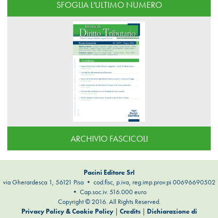
SFOGLIA L'ULTIMO NUMERO
ARCHIVIO FASCICOLI
Pacini Editore Srl
via Gherardesca 1, 56121 Pisa • cod.fisc, p.iva, reg.imp.prov.pi 00696690502
• Cap.soc.iv. 516.000 euro
Copyright © 2016. All Rights Reserved.
Privacy Policy & Cookie Policy
|
Credits
|
Dichiarazione di