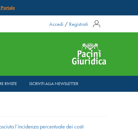
l Portale
Accedi
/
Registrati
RE RIVISTE
ISCRIVITI ALLA NEWSLETTER
sciuta l’incidenza percentuale dei costi