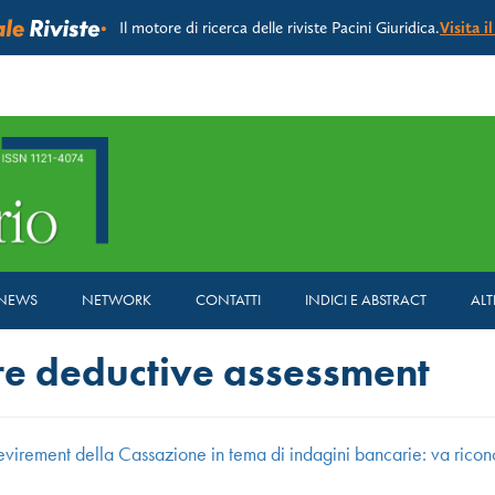
Il motore di ricerca delle riviste Pacini Giuridica.
Visita i
NEWS
NETWORK
CONTATTI
INDICI E ABSTRACT
ALT
e deductive assessment
evirement della Cassazione in tema di indagini bancarie: va ricono