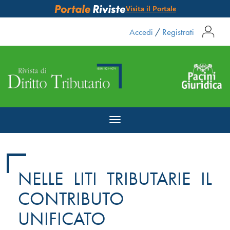
Visita il Portale
Accedi
/
Registrati
Toggle
navigation
NELLE LITI TRIBUTARIE IL
CONTRIBUTO
UNIFICATO