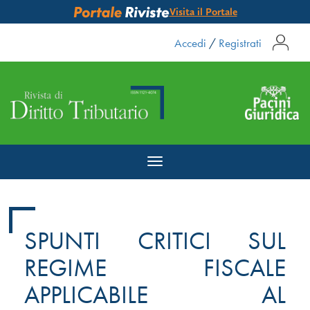
Visita il Portale
Accedi
/
Registrati
Toggle
navigation
SPUNTI CRITICI SUL
REGIME FISCALE
APPLICABILE AL