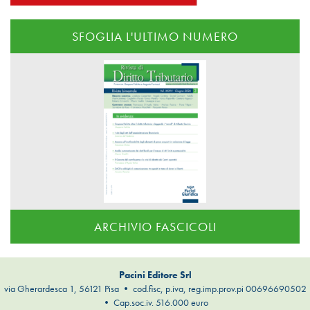
SFOGLIA L'ULTIMO NUMERO
ARCHIVIO FASCICOLI
Pacini Editore Srl
via Gherardesca 1, 56121 Pisa • cod.fisc, p.iva, reg.imp.prov.pi 00696690502
• Cap.soc.iv. 516.000 euro