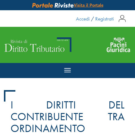
Visita il Portale
Accedi
/
Registrati
Toggle
navigation
I DIRITTI DEL
CONTRIBUENTE TRA
ORDINAMENTO